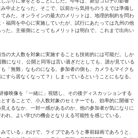
久しぶりに筆をとることにした。今年は、新型コロナの影響
並み中止となった。そこで、以前から気持ちのうえでは準備し
してみた。オンラインの最大のメリットは、地理的制約を問わ
阪・福岡を中心に実施していたが、試行にあたっては九州の他
あった。主催側にとってもメリットは明白で、これまで出向い
相当の大人数を対象に実施することも技術的には可能だ。しか
困難になり、公開と同等は言い過ぎだとしても、誰が見ている
ても「無難」なものになる。参加者の側も、カメラもマイクも
場にすら居なくなって？）しまっているということにもなる。
た研修映像を「一緒に」視聴し、その後ディスカッションする
提とすることで、小人数対象のセミナーでも、効率的に開催で
の見えるなか、一対一感があるのか、他の参加者が気になりに
行われ、よい学びの機会となりえる可能性を感じている。
をみている」わけで、ライブであろうと事前録画であろうと、