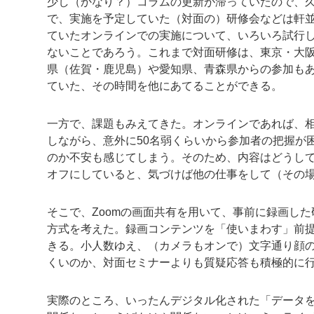
少し（かなり？）コラムの更新が滞っていたので、
で、実施を予定していた（対面の）研修会などは軒
ていたオンラインでの実施について、いろいろ試行
ないことであろう。これまで対面研修は、東京・大
県（佐賀・鹿児島）や愛知県、青森県からの参加も
ていた、その時間を他にあてることができる。
一方で、課題もみえてきた。オンラインであれば、
しながら、意外に50名弱くらいから参加者の把握が
のか不安も感じてしまう。そのため、内容はどうし
オフにしていると、気づけば他の仕事をして（その
そこで、Zoomの画面共有を用いて、事前に録画し
方式を考えた。録画コンテンツを「使いまわす」前
きる。小人数ゆえ、（カメラもオンで）文字通り顔
くいのか、対面セミナーよりも質疑応答も積極的に
実際のところ、いったんデジタル化された「データ