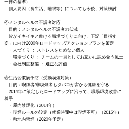
一律の基準）
個人要因（食生活、睡眠等）についても今後、対策検討
④メンタルヘルス不調者対応
目的：メンタルヘルス不調者の低減
皆がイキイキと働ける職場づくりに向け、下記「目指す
姿」に向け2030年ロードマップ/アクションプランを策定
・人づくり ： ストレスをためない個人
・職場づくり ： チームの一員としてお互いに認め合う風土
・会社制度整備 ： 適正な評価
⑤生活習慣病予防（受動喫煙対策）
目的：喫煙者/非喫煙者もタバコが害から健康を守る
2014年に策定したロードマップに沿って、職場環境改善に
着手
・屋内禁煙化（2014年）
・喫煙ルールの設定（就業時間中は喫煙不可）（2015年）
・敷地内禁煙（2020年予定）