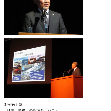
①疾病予防
目的：業務上の疾病を「ゼロ」