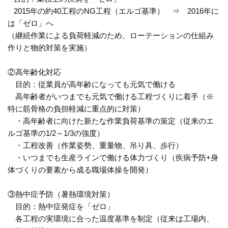
2015年の約40工程のNG工程（エルゴ基準） ⇒ 2016年に
は「ゼロ」へ
（継続作業による負荷軽減のため、ローテーションの仕組み
作りと物的対策を実施）
②高年齢化対応
目的：従業員が高年齢になっても元気で働ける
高年齢者がいつまでも元気で働ける工程づくりに着手（※
特に筋骨格の負担軽減に重点的に対策）
・高年齢者に向けた新たな作業負荷基準の策定（従来のエ
ルゴ基準の1/2～1/3の強度）
・工程改善（作業姿勢、重量物、吊り具、歩行）
・いつまでも生産ラインで働ける体力づくり（疾病予防+身
体づくりの要素から成る職場体操を開発）
③熱中症予防（暑熱環境対策）
目的：熱中症発症を「ゼロ」
各工程の実環境に合った温度基準を制定（従来は工場内、