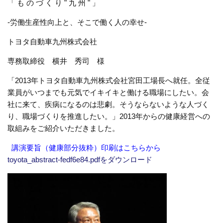
「 も の づ く り " 九 州 " 」
-労働生産性向上と、そこで働く人の幸せ-
トヨタ自動車九州株式会社
専務取締役 横井 秀司 様
「2013年トヨタ自動車九州株式会社宮田工場長へ就任。全従
業員がいつまでも元気でイキイキと働ける職場にしたい。会
社に来て、疾病になるのは悲劇。そうならないような人づく
り、職場づくりを推進したい。」2013年からの健康経営への
取組みをご紹介いただきました。
講演要旨（健康部分抜粋）印刷はこちらから
toyota_abstract-fedf6e84.pdfをダウンロード